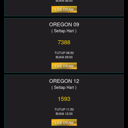
BUKA 06:00
LIVE DRAW
OREGON 09
( Setiap Hari )
7388
TUTUP 08:50
BUKA 09:00
LIVE DRAW
OREGON 12
( Setiap Hari )
1593
TUTUP 11:50
BUKA 12:00
LIVE DRAW