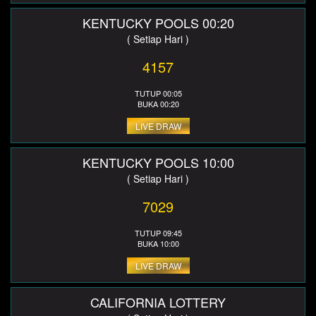
KENTUCKY POOLS 00:20
( Setiap Hari )
4157
TUTUP 00:05
BUKA 00:20
LIVE DRAW
KENTUCKY POOLS 10:00
( Setiap Hari )
7029
TUTUP 09:45
BUKA 10:00
LIVE DRAW
CALIFORNIA LOTTERY