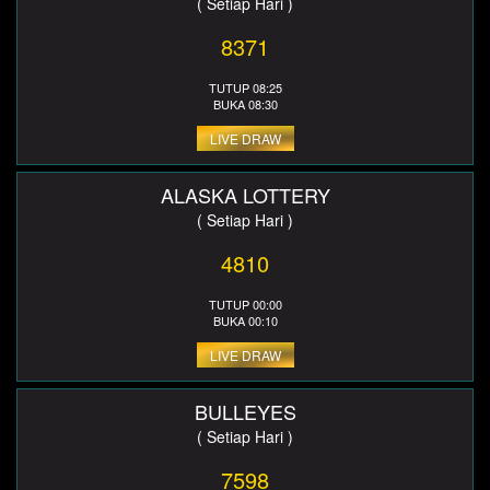
( Setiap Hari )
8371
TUTUP 08:25
BUKA 08:30
LIVE DRAW
ALASKA LOTTERY
( Setiap Hari )
4810
TUTUP 00:00
BUKA 00:10
LIVE DRAW
BULLEYES
( Setiap Hari )
7598