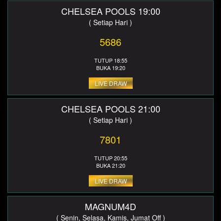
CHELSEA POOLS 19:00
( Setiap Hari )
5686
TUTUP 18:55
BUKA 19:20
LIVE DRAW
CHELSEA POOLS 21:00
( Setiap Hari )
7801
TUTUP 20:55
BUKA 21:20
LIVE DRAW
MAGNUM4D
( Senin, Selasa, Kamis, Jumat Off )