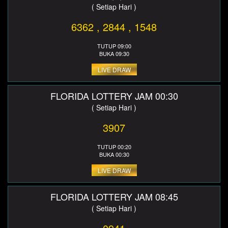
( Setiap Hari )
6362 , 2844 , 1548
TUTUP 09:00
BUKA 09:30
LIVE DRAW
FLORIDA LOTTERY JAM 00:30
( Setiap Hari )
3907
TUTUP 00:20
BUKA 00:30
LIVE DRAW
FLORIDA LOTTERY JAM 08:45
( Setiap Hari )