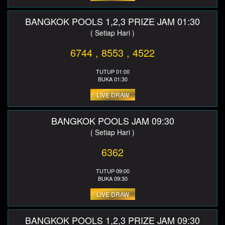
BANGKOK POOLS 1,2,3 PRIZE JAM 01:30
( Setiap Hari )
6744 , 8553 , 4522
TUTUP 01:00
BUKA 01:30
LIVE DRAW
BANGKOK POOLS JAM 09:30
( Setiap Hari )
6362
TUTUP 09:00
BUKA 09:30
LIVE DRAW
BANGKOK POOLS 1,2,3 PRIZE JAM 09:30