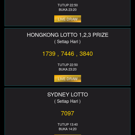
TUTUP 22:50
BUKA 23:20
LIVE DRAW
HONGKONG LOTTO 1,2,3 PRIZE
( Setiap Hari )
1739 , 7446 , 3840
TUTUP 22:50
BUKA 23:20
LIVE DRAW
SYDNEY LOTTO
( Setiap Hari )
7097
TUTUP 13:40
BUKA 14:20