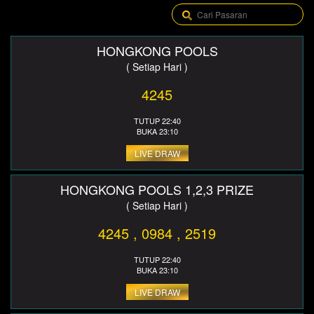
HONGKONG POOLS
( Setiap Hari )
4245
TUTUP 22:40
BUKA 23:10
LIVE DRAW
HONGKONG POOLS 1,2,3 PRIZE
( Setiap Hari )
4245 , 0984 , 2519
TUTUP 22:40
BUKA 23:10
LIVE DRAW