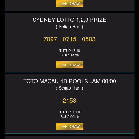
LIVE DRAW
SYDNEY LOTTO 1,2,3 PRIZE
( Setiap Hari )
7097 , 0715 , 0503
TUTUP 13:40
BUKA 14:20
LIVE DRAW
TOTO MACAU 4D POOLS JAM 00:00
( Setiap Hari )
2153
TUTUP 00:00
BUKA 00:10
LIVE DRAW