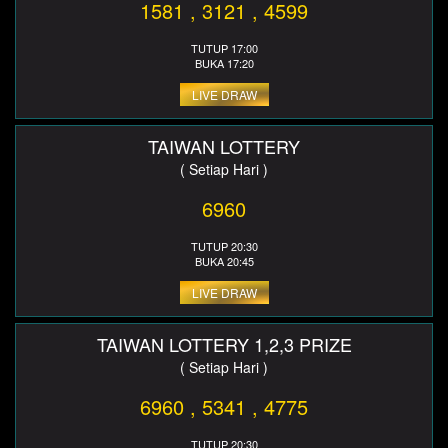
1581 , 3121 , 4599
TUTUP 17:00
BUKA 17:20
LIVE DRAW
TAIWAN LOTTERY
( Setiap Hari )
6960
TUTUP 20:30
BUKA 20:45
LIVE DRAW
TAIWAN LOTTERY 1,2,3 PRIZE
( Setiap Hari )
6960 , 5341 , 4775
TUTUP 20:30