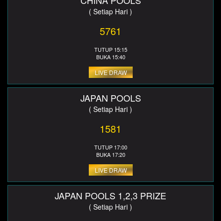
CHINA POOLS
( Setiap Hari )
5761
TUTUP 15:15
BUKA 15:40
LIVE DRAW
JAPAN POOLS
( Setiap Hari )
1581
TUTUP 17:00
BUKA 17:20
LIVE DRAW
JAPAN POOLS 1,2,3 PRIZE
( Setiap Hari )